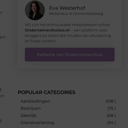
Eva Westerhof
r
Redacteur & Contentstrateeg
Wij zijn het enthousiaste redactieteam achter
Ondernemershuiszo.nl
— een platform voor
bloggers en lezers die houden van afwisseling
nen
en frisse content.
e
Redactie van Ondernemershuis
g
POPULAR CATEGORIES
en
Aanbiedingen
(108 )
Bedrijven
(75 )
Zakelijk
(68 )
d
Dienstverlening
(34 )