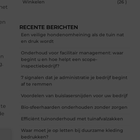
Winkelen
(26 )
 het
e
 en
RECENTE BERICHTEN
Een veilige hondenomheining als de tuin nat
en druk wordt
Onderhoud voor facilitair management: waar
en
begint u en hoe helpt een scope-
g.
inspectiebedrijf?
7 signalen dat je administratie je bedrijf begint
af te remmen
Voordelen van buislasersnijden voor uw bedrijf
 te
Bio-sfeerhaarden onderhouden zonder zorgen
de
Efficiënt tuinonderhoud met tuinafvalzakken
Waar moet je op letten bij duurzame kleding
bedrukken?