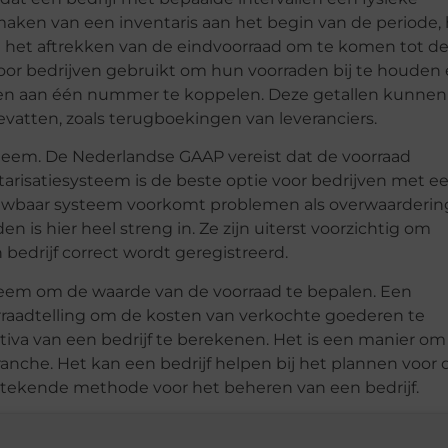
maken van een inventaris aan het begin van de periode,
het aftrekken van de eindvoorraad om te komen tot d
or bedrijven gebruikt om hun voorraden bij te houden
ten aan één nummer te koppelen. Deze getallen kunnen
vatten, zoals terugboekingen van leveranciers.
steem. De Nederlandse GAAP vereist dat de voorraad
arisatiesysteem is de beste optie voor bedrijven met e
ouwbaar systeem voorkomt problemen als overwaarderin
is hier heel streng in. Ze zijn uiterst voorzichtig om
bedrijf correct wordt geregistreerd.
teem om de waarde van de voorraad te bepalen. Een
rraadtelling om de kosten van verkochte goederen te
iva van een bedrijf te berekenen. Het is een manier om
ranche. Het kan een bedrijf helpen bij het plannen voor 
stekende methode voor het beheren van een bedrijf.