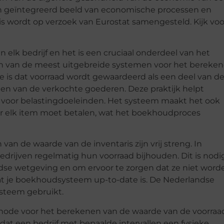
 geïntegreerd beeld van economische processen en
 wordt op verzoek van Eurostat samengesteld. Kijk voo
elk bedrijf en het is een cruciaal onderdeel van het
en van de meest uitgebreide systemen voor het bereke
e is dat voorraad wordt gewaardeerd als een deel van d
ten van de verkochte goederen. Deze praktijk helpt
voor belastingdoeleinden. Het systeem maakt het ook
or elk item moet betalen, wat het boekhoudproces
an de waarde van de inventaris zijn vrij streng. In
edrijven regelmatig hun voorraad bijhouden. Dit is nodi
dse wetgeving en om ervoor te zorgen dat ze niet word
at je boekhoudsysteem up-to-date is. De Nederlandse
systeem gebruikt.
thode voor het berekenen van de waarde van de voorraa
 dat een bedrijf met bepaalde intervallen een fysieke