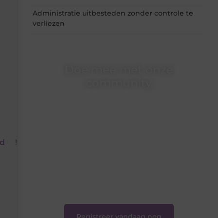
Administratie uitbesteden zonder controle te
verliezen
Doe mee met onze
community
Of je nu een beginnende blogger bent of
gewoon op zoek bent naar inspiratie — bij
Ondernemershuiszo.nl ben je van harte
welkom. Deel je verhaal, laat je stem horen en
sluit je aan bij een groeiende groep
d
!
enthousiaste schrijvers en lezers.
❝
Samen zorgen we ervoor dat bloggen voor
iedereen toegankelijk, creatief en plezierig is.
❞
Registreer vandaag nog