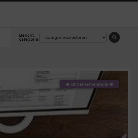
Bericht
categorie
◉ Ondernemershuis ◉