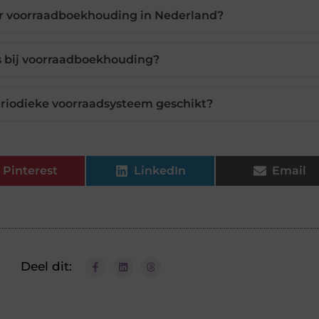
oor voorraadboekhouding in Nederland?
 bij voorraadboekhouding?
eriodieke voorraadsysteem geschikt?
Pinterest
LinkedIn
Email
Deel dit: