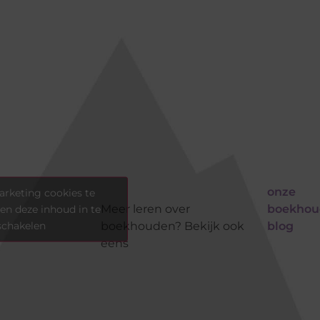
onze
rketing cookies te
Meer leren over
boekhou
en deze inhoud in te
schakelen
boekhouden? Bekijk ook
blog
eens