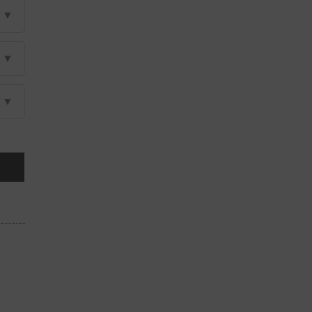
▼
▼
▼