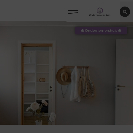
◉ Ondernemershuis ◉