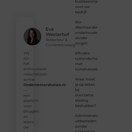
buislasersnijden
Deel je
voor uw
verhaal,
bedrijf
laat je
stem
Bio-
horen
sfeerhaarden
en sluit
Eva
onderhouden
je aan
Westerhof
zonder
bij een
Redacteur &
zorgen
groeiende
Contentstrateeg
groep
Wij
Efficiënt
enthousiaste
zijn
tuinonderhoud
schrijvers
het
met
en
enthousiaste
tuinafvalzakken
lezers.
redactieteam
Waar moet
achter
❝
je op letten
Ondernemershuiszo.nl
Samen
bij
—
zorgen
duurzame
een
we
kleding
platform
ervoor
bedrukken?
voor
dat
bloggers
bloggen
Administratie
en
voor
uitbesteden
lezers
iedereen
zonder
die
toegankelijk,
controle te