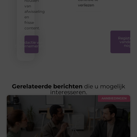
houden
creatief
verliezen
van
en
afwisseling
plezierig
en
is.
❞
frisse
content.
Registreer
vandaag
Redactie van
nog
Ondernemershuis
Gerelateerde berichten
die u mogelijk
interesseren.
AANBIEDINGEN