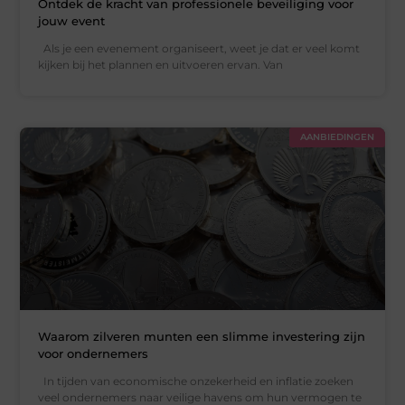
Ontdek de kracht van professionele beveiliging voor
jouw event
Als je een evenement organiseert, weet je dat er veel komt
kijken bij het plannen en uitvoeren ervan. Van
AANBIEDINGEN
Waarom zilveren munten een slimme investering zijn
voor ondernemers
In tijden van economische onzekerheid en inflatie zoeken
veel ondernemers naar veilige havens om hun vermogen te