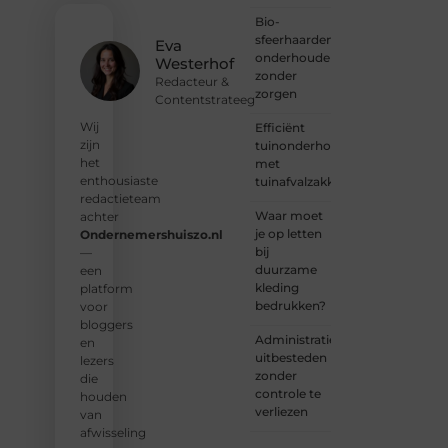
stem
Bio-
horen
sfeerhaarden
en sluit
Eva
onderhouden
je aan
Westerhof
zonder
bij een
Redacteur &
zorgen
groeiende
Contentstrateeg
groep
Wij
Efficiënt
enthousiaste
zijn
tuinonderhoud
schrijvers
het
met
en
enthousiaste
tuinafvalzakken
lezers.
redactieteam
Waar moet
achter
❝
je op letten
Ondernemershuiszo.nl
Samen
bij
—
zorgen
duurzame
een
we
kleding
platform
ervoor
bedrukken?
voor
dat
bloggers
bloggen
Administratie
en
voor
uitbesteden
lezers
iedereen
zonder
die
toegankelijk,
controle te
houden
creatief
verliezen
van
en
afwisseling
plezierig