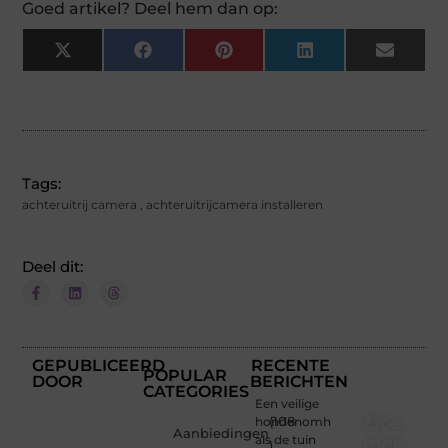
Goed artikel? Deel hem dan op:
X
Facebook
Pinterest
LinkedIn
Email
(Twitter)
Tags:
achteruitrij camera
,
achteruitrijcamera installeren
Deel dit:
GEPUBLICEERD
RECENTE
POPULAR
DOOR
BERICHTEN
CATEGORIES
Een veilige
Doe
hondenomheining
(108
Aanbiedingen
als de tuin
mee
)