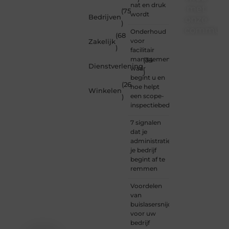
nat en druk
met
(75
wordt
Bedrijven
onze
)
communi
Onderhoud
(68
voor
Zakelijk
)
Of je
facilitair
nu een
management:
(34
Dienstverlening
beginnende
waar
)
blogger
begint u en
(26
bent of
hoe helpt
Winkelen
gewoon
een scope-
)
op
inspectiebedrijf?
zoek
bent
7 signalen
naar
dat je
inspiratie
administratie
— bij
je bedrijf
Ondernemersh
begint af te
ben je
remmen
van
Voordelen
harte
van
welkom.
buislasersnijden
Deel je
voor uw
verhaal,
bedrijf
laat je