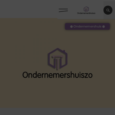
◉ Ondernemershuis ◉