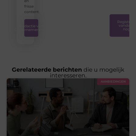
en
is.
❞
frisse
content.
Registreer
vandaag
Redactie van
nog
Ondernemershuis
Gerelateerde berichten
die u mogelijk
interesseren.
AANBIEDINGEN