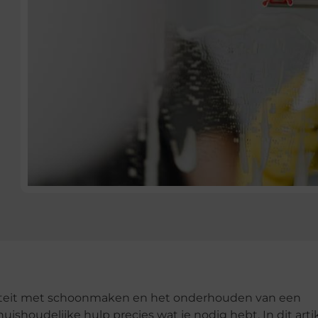
initeit met schoonmaken en het onderhouden van een
ishoudelijke hulp precies wat je nodig hebt. In dit arti