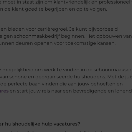
moet in staat zijn om klantvriendelijk en professioneel 
an de klant goed te begrijpen en op te volgen.
n bieden voor carrièregroei. Je kunt bijvoorbeeld
n eigen schoonmaakbedrijf beginnen. Het opbouwen va
 kunnen deuren openen voor toekomstige kansen.
e mogelijkheid om werk te vinden in de schoonmaaksec
n van schone en georganiseerde huishoudens. Met de jui
e de perfecte baan vinden die aan jouw behoeften en
ures
en start jouw reis naar een bevredigende en lonen
naar huishoudelijke hulp vacatures?