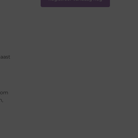
aast
n om
n,