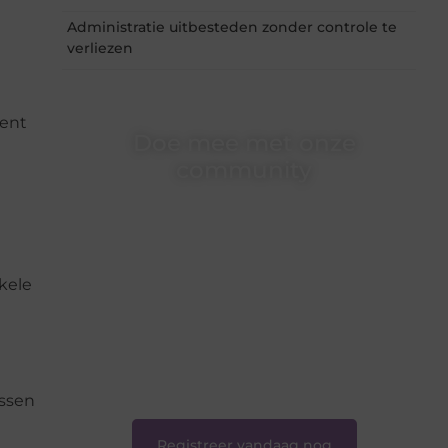
Administratie uitbesteden zonder controle te
verliezen
bent
Doe mee met onze
community
Of je nu een beginnende blogger bent of
gewoon op zoek bent naar inspiratie — bij
Ondernemershuiszo.nl ben je van harte
welkom. Deel je verhaal, laat je stem horen en
nkele
sluit je aan bij een groeiende groep
enthousiaste schrijvers en lezers.
❝
Samen zorgen we ervoor dat bloggen voor
iedereen toegankelijk, creatief en plezierig is.
❞
assen
Registreer vandaag nog