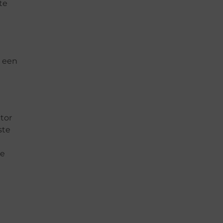
te
n een
tor
ste
de