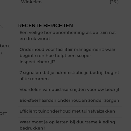
Winkelen
(26 )
e
RECENTE BERICHTEN
n.
Een veilige hondenomheining als de tuin nat
en druk wordt
bben.
Onderhoud voor facilitair management: waar
n
begint u en hoe helpt een scope-
inspectiebedrijf?
7 signalen dat je administratie je bedrijf begint
af te remmen
Voordelen van buislasersnijden voor uw bedrijf
Bio-sfeerhaarden onderhouden zonder zorgen
Efficiënt tuinonderhoud met tuinafvalzakken
t om
Waar moet je op letten bij duurzame kleding
bedrukken?