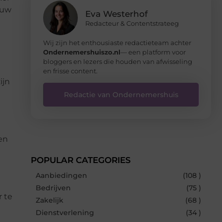
ouw
Eva Westerhof
Redacteur & Contentstrateeg
Wij zijn het enthousiaste redactieteam achter
Ondernemershuiszo.nl
— een platform voor
bloggers en lezers die houden van afwisseling
en frisse content.
ijn
Redactie van Ondernemershuis
den
POPULAR CATEGORIES
Aanbiedingen
(108 )
Bedrijven
(75 )
r te
Zakelijk
(68 )
Dienstverlening
(34 )