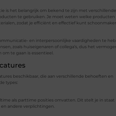
ie is het belangrijk om bekend te zijn met verschillend
ducten te gebruiken. Je moet weten welke producten
rialen, zodat je efficiënt en effectief kunt schoonmake
communicatie- en interpersoonlijke vaardigheden te he
sen, zoals huiseigenaren of collega’s, dus het vermoge
om te gaan is essentieel.
catures
catures beschikbaar, die aan verschillende behoeften en
de types:
ime als parttime posities omvatten. Dit stelt je in staa
 en andere verplichtingen.