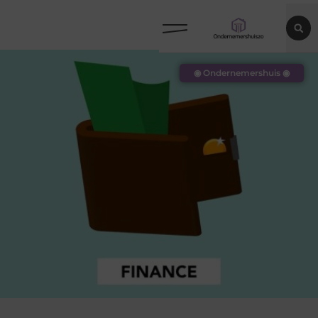
◉ Ondernemershuis ◉