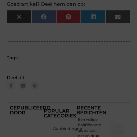
Goed artikel? Deel hem dan op:
X
Facebook
Pinterest
LinkedIn
Email
(Twitter)
Tags:
Deel dit:
GEPUBLICEERD
RECENTE
POPULAR
DOOR
BERICHTEN
CATEGORIES
Een veilige
Doe
hondenomheining
(108
Aanbiedingen
als de tuin
mee
)
nat en druk