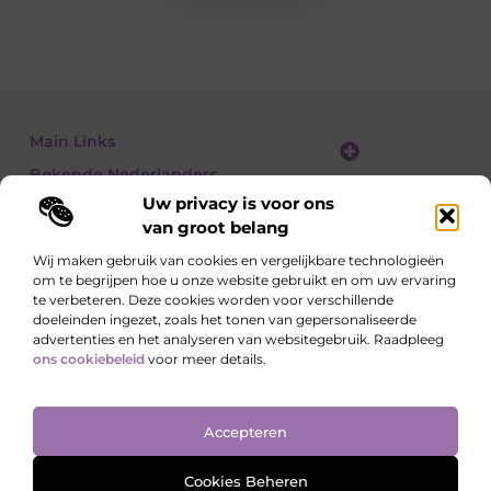
Main Links
Bekende Nederlanders
Website linkbuilding: zo vergroot je je online zichtbaarheid stap voor stap
Geld verdienen met een website: zo bouw je een winstgevend online platform
Uw privacy is voor ons
van groot belang
Wij maken gebruik van cookies en vergelijkbare technologieën
om te begrijpen hoe u onze website gebruikt en om uw ervaring
Lees, Ontdek, Beleef.
te verbeteren. Deze cookies worden voor verschillende
Blogs over alledaagse onderwerpen – vol inzichten, verhalen en tips die
doeleinden ingezet, zoals het tonen van gepersonaliseerde
je blik verruimen.
advertenties en het analyseren van websitegebruik. Raadpleeg
ons cookiebeleid
voor meer details.
Website index
Cookiebeleid (EU)
Accepteren
@2025 All Right Reserved. Design by
www.ondernemershuiszo.nl
Cookies Beheren