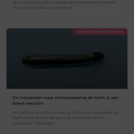
dynamische en snel veranderende industrieën ter wereld.
Met seizoensgebonden trends en
ZAKELIJKE DIENSTVERLENING
De industrieën waar shrinkwrapping de norm is: een
breed overzicht
Het gebruik van shrinkwrapping, oftewel krimpverpakking,
heeft zich in de loop der jaren verspreid over tal van
industrieën. Wat begon