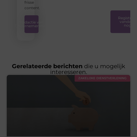
frisse
content.
Registreer
vandaag
Redactie van
nog
Ondernemershuis
Gerelateerde berichten
die u mogelijk
interesseren.
ZAKELIJKE DIENSTVERLENING