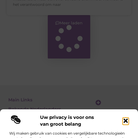
het verantwoord om naar
Meer laden
Main Links
Bekende Nederlanders
Website linkbuilding: zo vergroot je je online zichtbaarheid stap voor stap
Geld verdienen met een website: zo bouw je een winstgevend online platform
Uw privacy is voor ons
van groot belang
Wij maken gebruik van cookies en vergelijkbare technologieën