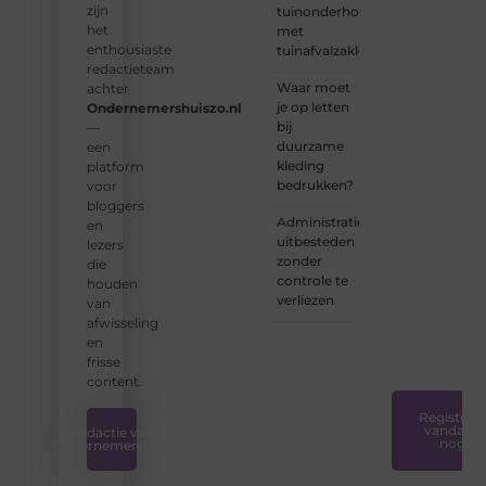
zijn
tuinonderhoud
schrijvers
het
met
en
enthousiaste
tuinafvalzakken
lezers.
redactieteam
Waar moet
achter
❝
je op letten
Ondernemershuiszo.nl
Samen
bij
—
zorgen
duurzame
een
we
kleding
platform
ervoor
bedrukken?
voor
dat
bloggers
bloggen
Administratie
en
voor
uitbesteden
lezers
iedereen
zonder
die
toegankelijk,
controle te
houden
creatief
verliezen
van
en
afwisseling
plezierig
en
is.
❞
frisse
content.
Registreer
vandaag
Redactie van
nog
Ondernemershuis