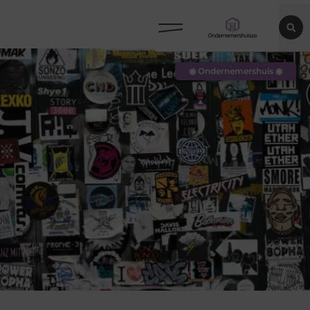
◉ Ondernemershuis ◉