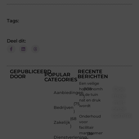
Tags:
Deel dit:
GEPUBLICEERD
RECENTE
POPULAR
DOOR
BERICHTEN
CATEGORIES
Een veilige
Doe
hondenomheining
(108
Aanbiedingen
als de tuin
mee
)
nat en druk
met
(75
wordt
Bedrijven
onze
)
communi
Onderhoud
(68
voor
Zakelijk
)
Of je
facilitair
nu een
management:
(34
Dienstverlening
beginnende
waar