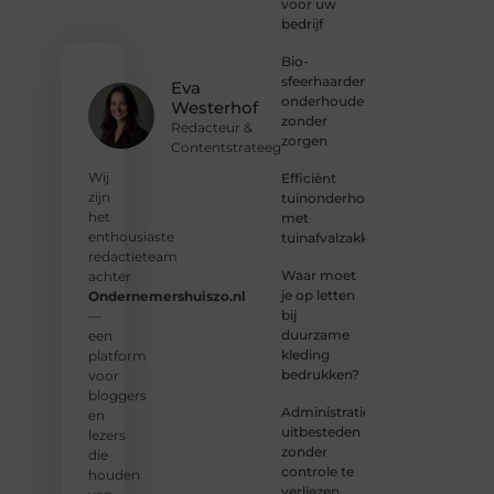
voor uw
verhaal,
bedrijf
laat je
stem
Bio-
horen
sfeerhaarden
en sluit
Eva
onderhouden
je aan
Westerhof
zonder
bij een
Redacteur &
zorgen
groeiende
Contentstrateeg
groep
Wij
Efficiënt
enthousiaste
zijn
tuinonderhoud
schrijvers
het
met
en
enthousiaste
tuinafvalzakken
lezers.
redactieteam
Waar moet
achter
❝
je op letten
Ondernemershuiszo.nl
Samen
bij
—
zorgen
duurzame
een
we
kleding
platform
ervoor
bedrukken?
voor
dat
bloggers
bloggen
Administratie
en
voor
uitbesteden
lezers
iedereen
zonder
die
toegankelijk,
controle te
houden
creatief
verliezen