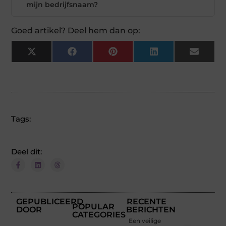
mijn bedrijfsnaam?
Goed artikel? Deel hem dan op:
X
Facebook
Pinterest
LinkedIn
Email
(Twitter)
Tags:
Deel dit:
GEPUBLICEERD
RECENTE
POPULAR
DOOR
BERICHTEN
CATEGORIES
Een veilige