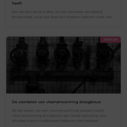
heeft
Een eerste indruk is alles. Als een bezoeker een bedrijf
binnenstapt, wil je dat deze zich meteen welkom voelt. Een
ZAKELIJK
De voordelen van vloerverwarming droogbouw
Bij het kiezen van een vloerverwarming systeem biedt
vloerverwarming droogbouw een ideale oplossing voor
situaties waarin traditioneel natbouw niet haalbaar