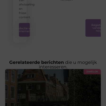
van
en
afwisseling
plezierig
en
is.
❞
frisse
content.
Registreer
vandaag
Redactie van
nog
Ondernemershuis
Gerelateerde berichten
die u mogelijk
interesseren.
ZAKELIJK