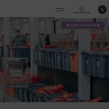
◉ Ondernemershuis ◉