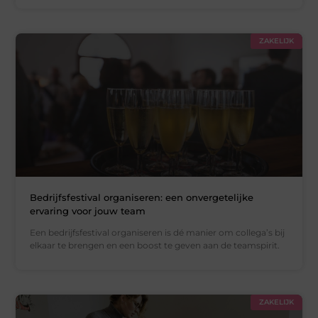
ZAKELIJK
Bedrijfsfestival organiseren: een onvergetelijke
ervaring voor jouw team
Een bedrijfsfestival organiseren is dé manier om collega’s bij
elkaar te brengen en een boost te geven aan de teamspirit.
ZAKELIJK