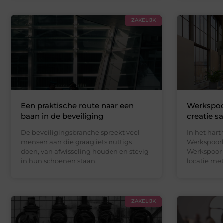
ZAKELIJK
Een praktische route naar een
Werkspoor
baan in de beveiliging
creatie 
De beveiligingsbranche spreekt veel
In het hart
mensen aan die graag iets nuttigs
Werkspoorkw
doen, van afwisseling houden en stevig
Werkspoor 
in hun schoenen staan.
locatie met
ZAKELIJK