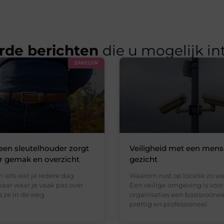
rde berichten
die u mogelijk in
ZAKELIJK
en sleutelhouder zorgt
Veiligheid met een mense
r gemak en overzicht
gezicht
jn iets wat je iedere dag
Waarom rust op locatie zo wa
aar waar je vaak pas over
Een veilige omgeving is voor
s ze in de weg
organisaties een basisvoor
prettig en professioneel