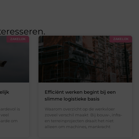
teresseren.
ZAKELIJK
ZAKELIJK
lijk
Efficiënt werken begint bij een
slimme logistieke basis
ardevol is
Waarom overzicht op de werkvloer
 veel
zoveel verschil maakt Bij bouw-, infra-
waarde om
en terreinprojecten draait het niet
alleen om machines, mankracht