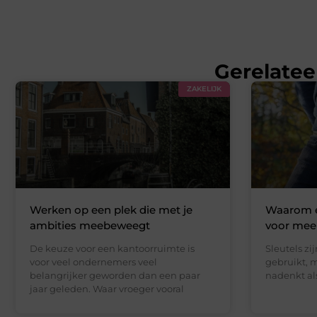
Gerelatee
ZAKELIJK
Werken op een plek die met je
Waarom e
ambities meebeweegt
voor mee
De keuze voor een kantoorruimte is
Sleutels zi
voor veel ondernemers veel
gebruikt, m
belangrijker geworden dan een paar
nadenkt al
jaar geleden. Waar vroeger vooral