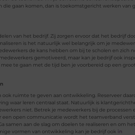
en die gaan komen, dan is toekomstgericht werken van 
en van het bedrijf. Zij zorgen ervoor dat het bedrijf do
imaliseren is het natuurlijk wel belangrijk om je medewe
edewerkers de kans hebben om bij te scholen en zich 
je medewerkers gemotiveerd, maar kan je bedrijf ook insp
n mee te gaan met de tijd ben je voorbereid op een groo
en
 ook ruimte te geven aan ontwikkeling. Reserveer daa
g waar leren centraal staat. Natuurlijk is klantgerichth
dewerkers niet. Betrek je medewerkers bij de processen 
oor een open communicatie wordt het teamverband vers
. Ga samen aan de slag om doelen te realiseren en om he
mmige vormen van ontwikkeling kan je bedrijf ook
in