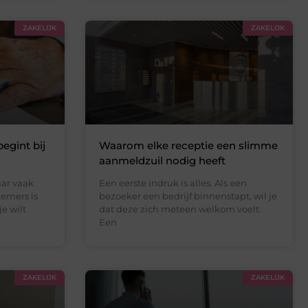
ZAKELIJK
ZAKELIJK
egint bij
Waarom elke receptie een slimme
aanmeldzuil nodig heeft
ar vaak
Een eerste indruk is alles. Als een
emers is
bezoeker een bedrijf binnenstapt, wil je
e wilt
dat deze zich meteen welkom voelt.
Een
ZAKELIJK
ZAKELIJK