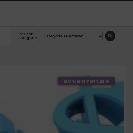
Bericht
categorie
◉ Ondernemershuis ◉