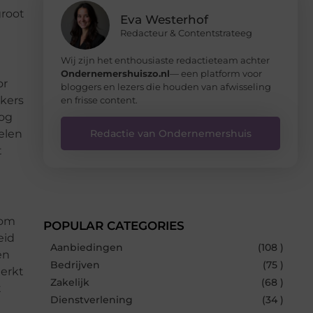
groot
Eva Westerhof
Redacteur & Contentstrateeg
Wij zijn het enthousiaste redactieteam achter
Ondernemershuiszo.nl
— een platform voor
or
bloggers en lezers die houden van afwisseling
rkers
en frisse content.
nog
Redactie van Ondernemershuis
elen
t
rom
POPULAR CATEGORIES
eid
Aanbiedingen
(108 )
en
Bedrijven
(75 )
terkt
Zakelijk
(68 )
t
Dienstverlening
(34 )