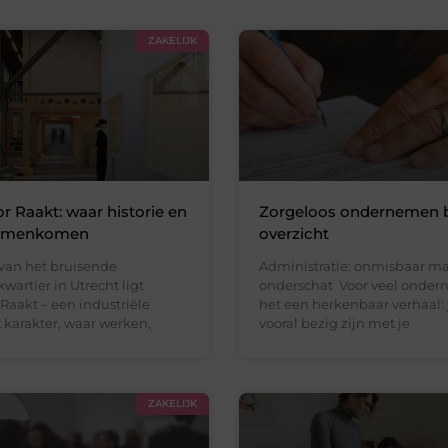
ZAKELIJK
 Raakt: waar historie en
Zorgeloos ondernemen b
samenkomen
overzicht
 van het bruisende
Administratie: onmisbaar ma
artier in Utrecht ligt
onderschat Voor veel ondern
Raakt – een industriële
het een herkenbaar verhaal: j
 karakter, waar werken,
vooral bezig zijn met je
ZAKELIJK