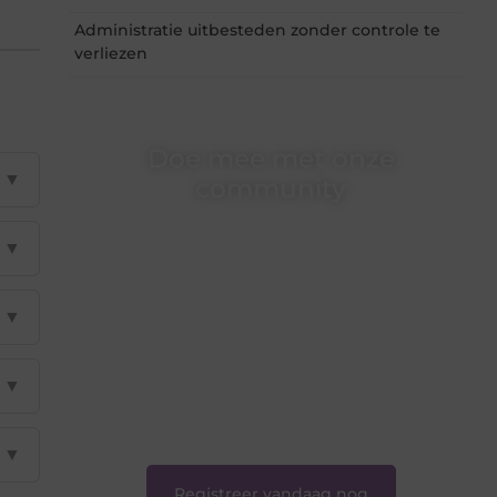
Administratie uitbesteden zonder controle te
verliezen
Doe mee met onze
▼
community
Of je nu een beginnende blogger bent of
▼
gewoon op zoek bent naar inspiratie — bij
Ondernemershuiszo.nl ben je van harte
welkom. Deel je verhaal, laat je stem horen en
▼
sluit je aan bij een groeiende groep
enthousiaste schrijvers en lezers.
❝
Samen zorgen we ervoor dat bloggen voor
▼
iedereen toegankelijk, creatief en plezierig is.
❞
▼
Registreer vandaag nog