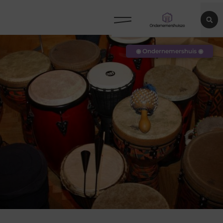
◉ Ondernemershuis ◉