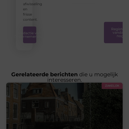
en
afwisseling
plezierig
en
is.
❞
frisse
content.
Registreer
vandaag
Redactie van
nog
Ondernemershuis
Gerelateerde berichten
die u mogelijk
interesseren.
ZAKELIJK