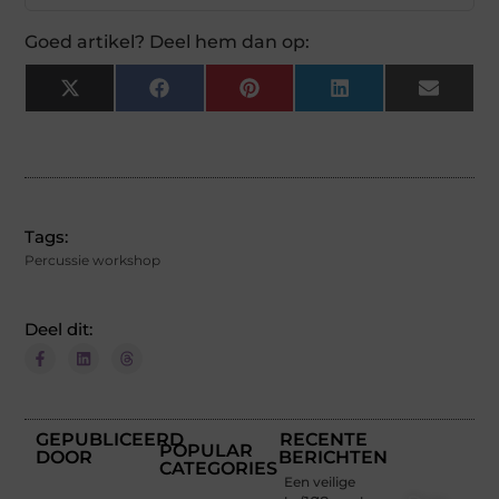
Goed artikel? Deel hem dan op:
X
Facebook
Pinterest
LinkedIn
Email
(Twitter)
Tags:
Percussie workshop
Deel dit:
GEPUBLICEERD
RECENTE
POPULAR
DOOR
BERICHTEN
CATEGORIES
Een veilige