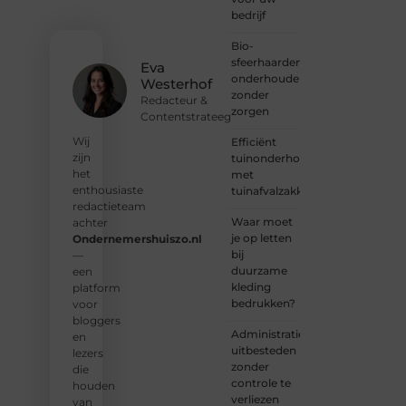
bedrijf
laat je
stem
Bio-
horen
sfeerhaarden
en sluit
Eva
onderhouden
je aan
Westerhof
zonder
bij een
Redacteur &
zorgen
groeiende
Contentstrateeg
groep
Wij
Efficiënt
enthousiaste
zijn
tuinonderhoud
schrijvers
het
met
en
enthousiaste
tuinafvalzakken
lezers.
redactieteam
Waar moet
achter
❝
je op letten
Ondernemershuiszo.nl
Samen
bij
—
zorgen
duurzame
een
we
kleding
platform
ervoor
bedrukken?
voor
dat
bloggers
bloggen
Administratie
en
voor
uitbesteden
lezers
iedereen
zonder
die
toegankelijk,
controle te
houden
creatief
verliezen
van