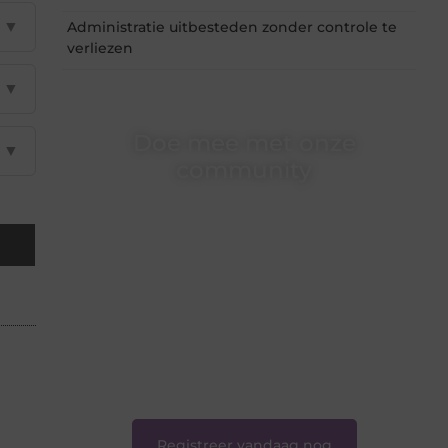
▼
Administratie uitbesteden zonder controle te
verliezen
▼
Doe mee met onze
▼
community
Of je nu een beginnende blogger bent of
gewoon op zoek bent naar inspiratie — bij
Ondernemershuiszo.nl ben je van harte
welkom. Deel je verhaal, laat je stem horen en
sluit je aan bij een groeiende groep
enthousiaste schrijvers en lezers.
❝
Samen zorgen we ervoor dat bloggen voor
iedereen toegankelijk, creatief en plezierig is.
❞
Registreer vandaag nog