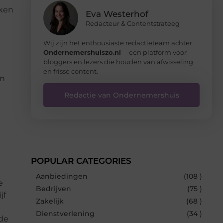
kken
Eva Westerhof
Redacteur & Contentstrateeg
Wij zijn het enthousiaste redactieteam achter
Ondernemershuiszo.nl
— een platform voor
bloggers en lezers die houden van afwisseling
en frisse content.
en
Redactie van Ondernemershuis
POPULAR CATEGORIES
Aanbiedingen
(108 )
e
Bedrijven
(75 )
jf
Zakelijk
(68 )
Dienstverlening
(34 )
 de