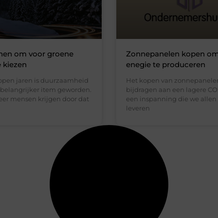
enen om voor groene
Zonnepanelen kopen om 
 kiezen
enegie te produceren
lopen jaren is duurzaamheid
Het kopen van zonnepanelen
 belangrijker item geworden.
bijdragen aan een lagere CO2
er mensen krijgen door dat
een inspanning die we alle
leveren