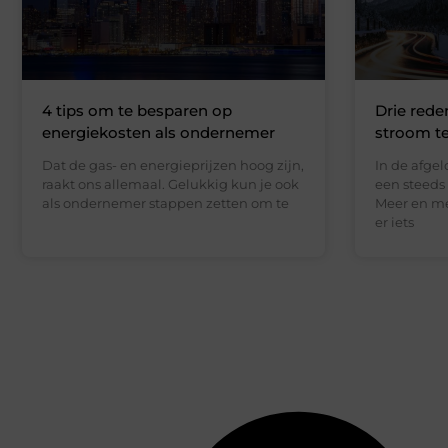
4 tips om te besparen op
Drie red
energiekosten als ondernemer
stroom te
Dat de gas- en energieprijzen hoog zijn,
In de afge
raakt ons allemaal. Gelukkig kun je ook
een steeds
als ondernemer stappen zetten om te
Meer en me
er iets