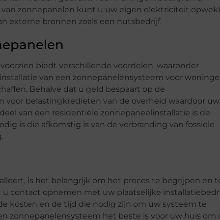
e van zonnepanelen kunt u uw eigen elektriciteit opwe
 van externe bronnen zoals een nutsbedrijf.
nnepanelen
oorzien biedt verschillende voordelen, waaronder
 installatie van een zonnepanelensysteem voor woning
schaffen. Behalve dat u geld bespaart op de
en voor belastingkredieten van de overheid waardoor uw
eel van een residentiële zonnepaneelinstallatie is de
dig is die afkomstig is van de verbranding van fossiele
.
leert, is het belangrijk om het proces te begrijpen en t
u contact opnemen met uw plaatselijke installatiebedri
e kosten en de tijd die nodig zijn om uw systeem te
een zonnepanelensysteem het beste is voor uw huis om