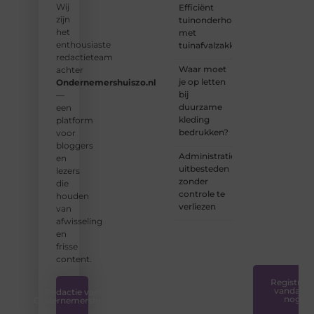
Wij
Efficiënt
enthousiaste
zijn
tuinonderhoud
schrijvers
het
met
en
enthousiaste
tuinafvalzakken
lezers.
redactieteam
Waar moet
achter
❝
je op letten
Ondernemershuiszo.nl
Samen
bij
—
zorgen
duurzame
een
we
kleding
platform
ervoor
bedrukken?
voor
dat
bloggers
bloggen
Administratie
en
voor
uitbesteden
lezers
iedereen
zonder
die
toegankelijk,
controle te
houden
creatief
verliezen
van
en
afwisseling
plezierig
en
is.
❞
frisse
content.
Registreer
vandaag
Redactie van
nog
Ondernemershuis