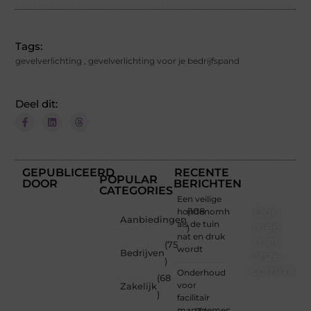
Tags:
gevelverlichting
,
gevelverlichting voor je bedrijfspand
Deel dit:
GEPUBLICEERD
RECENTE
POPULAR
DOOR
BERICHTEN
CATEGORIES
Een veilige
Doe
hondenomheining
(108
Aanbiedingen
als de tuin
mee
)
nat en druk
met
(75
wordt
Bedrijven
onze
)
communi
Onderhoud
(68
voor
Zakelijk
)
Of je
facilitair
nu een
management: