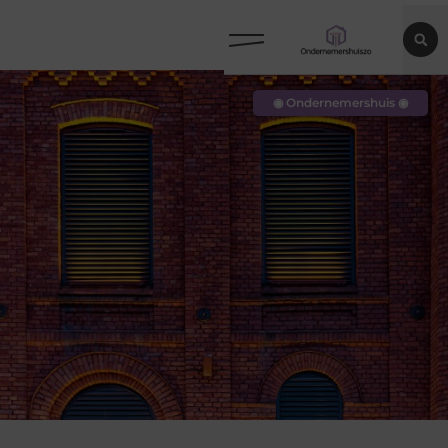
◉ Ondernemershuis ◉