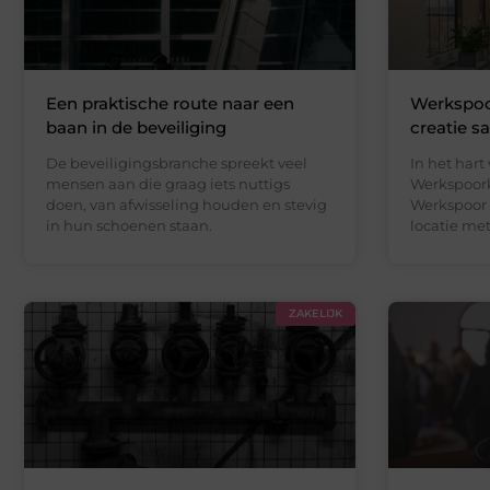
Een praktische route naar een
Werkspoor
baan in de beveiliging
creatie 
De beveiligingsbranche spreekt veel
In het hart
mensen aan die graag iets nuttigs
Werkspoorkw
doen, van afwisseling houden en stevig
Werkspoor 
in hun schoenen staan.
locatie met
ZAKELIJK