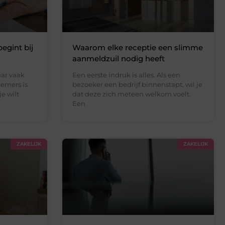
egint bij
Waarom elke receptie een slimme
aanmeldzuil nodig heeft
ar vaak
Een eerste indruk is alles. Als een
emers is
bezoeker een bedrijf binnenstapt, wil je
e wilt
dat deze zich meteen welkom voelt.
Een
ZAKELIJK
ZAKELIJK