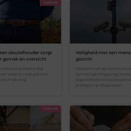
ZAKELIJK
en sleutelhouder zorgt
Veiligheid met een mense
r gemak en overzicht
gezicht
jn iets wat je iedere dag
Waarom rust op locatie zo wa
aar waar je vaak pas over
Een veilige omgeving is voor
s ze in de weg
organisaties een basisvoor
prettig en professioneel
ZAKELIJK