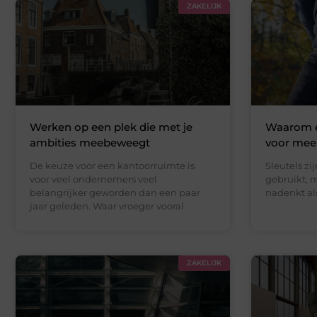
ZAKELIJK
Werken op een plek die met je
Waarom e
ambities meebeweegt
voor mee
De keuze voor een kantoorruimte is
Sleutels zi
voor veel ondernemers veel
gebruikt, m
belangrijker geworden dan een paar
nadenkt al
jaar geleden. Waar vroeger vooral
ZAKELIJK