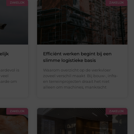
ZAKELIJK
ZAKELIJK
lijk
Efficiënt werken begint bij een
slimme logistieke basis
ardevol is
Waarom overzicht op de werkvloer
 veel
zoveel verschil maakt Bij bouw-, infra-
waarde om
en terreinprojecten draait het niet
alleen om machines, mankracht
ZAKELIJK
ZAKELIJK