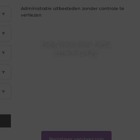
Administratie uitbesteden zonder controle te
▼
verliezen
▼
Doe mee met onze
community
▼
Of je nu een beginnende blogger bent of
gewoon op zoek bent naar inspiratie — bij
▼
Ondernemershuiszo.nl ben je van harte
welkom. Deel je verhaal, laat je stem horen en
sluit je aan bij een groeiende groep
▼
enthousiaste schrijvers en lezers.
❝
Samen zorgen we ervoor dat bloggen voor
iedereen toegankelijk, creatief en plezierig is.
❞
Registreer vandaag nog