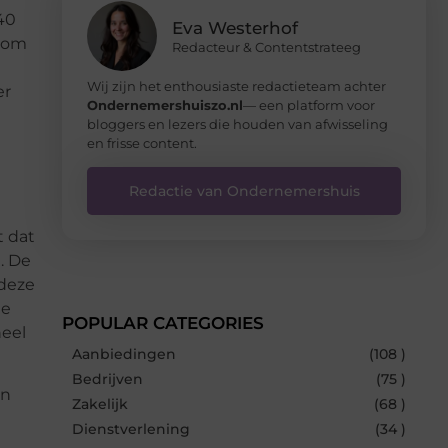
40
Eva Westerhof
n om
Redacteur & Contentstrateeg
Wij zijn het enthousiaste redactieteam achter
er
Ondernemershuiszo.nl
— een platform voor
bloggers en lezers die houden van afwisseling
en frisse content.
Redactie van Ondernemershuis
t dat
. De
 deze
te
POPULAR CATEGORIES
neel
Aanbiedingen
(108 )
Bedrijven
(75 )
en
Zakelijk
(68 )
Dienstverlening
(34 )