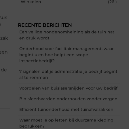
Winkelen
(26 )
rsus
e
RECENTE BERICHTEN
Een veilige hondenomheining als de tuin nat
 zak
en druk wordt
Onderhoud voor facilitair management: waar
 een
begint u en hoe helpt een scope-
inspectiebedrijf?
 de
7 signalen dat je administratie je bedrijf begint
af te remmen
Voordelen van buislasersnijden voor uw bedrijf
Bio-sfeerhaarden onderhouden zonder zorgen
Efficiënt tuinonderhoud met tuinafvalzakken
Waar moet je op letten bij duurzame kleding
bedrukken?