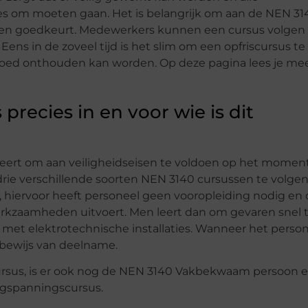
ies om moeten gaan. Het is belangrijk om aan de NEN 31
rken goedkeurt. Medewerkers kunnen een cursus volge
ns in de zoveel tijd is het slim om een opfriscursus te
 goed onthouden kan worden. Op deze pagina lees je me
recies in en voor wie is dit
 leert om aan veiligheidseisen te voldoen op het momen
n drie verschillende soorten NEN 3140 cursussen te volgen
 hiervoor heeft personeel geen vooropleiding nodig en
erkzaamheden uitvoert. Men leert dan om gevaren snel 
 met elektrotechnische installaties. Wanneer het perso
s bewijs van deelname.
rsus, is er ook nog de NEN 3140 Vakbekwaam persoon 
aagspanningscursus.