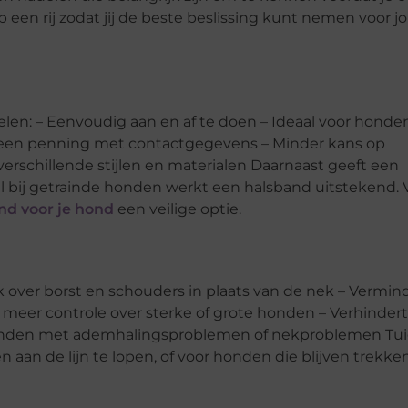
p een rij zodat jij de beste beslissing kunt nemen voor 
len: – Eenvoudig aan en af te doen – Ideaal voor honde
an een penning met contactgegevens – Minder kans op
 verschillende stijlen en materialen Daarnaast geeft een
al bij getrainde honden werkt een halsband uitstekend. 
nd voor je hond
een veilige optie.
k over borst en schouders in plaats van de nek – Vermin
t meer controle over sterke of grote honden – Verhindert
 honden met ademhalingsproblemen of nekproblemen Tui
n aan de lijn te lopen, of voor honden die blijven trekke