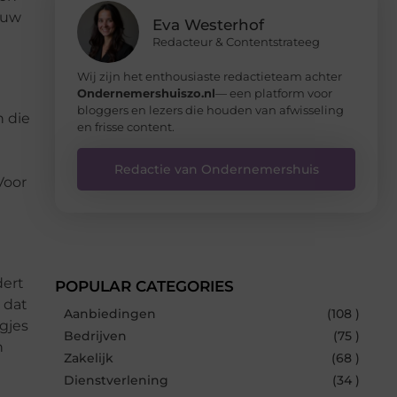
jouw
Eva Westerhof
Redacteur & Contentstrateeg
Wij zijn het enthousiaste redactieteam achter
Ondernemershuiszo.nl
— een platform voor
bloggers en lezers die houden van afwisseling
n die
en frisse content.
Redactie van Ondernemershuis
Voor
dert
POPULAR CATEGORIES
 dat
Aanbiedingen
(108 )
gjes
Bedrijven
(75 )
n
Zakelijk
(68 )
Dienstverlening
(34 )