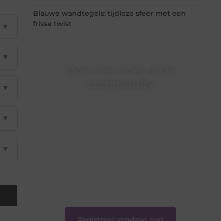
Blauwe wandtegels: tijdloze sfeer met een
frisse twist
▼
▼
Doe mee met onze
community
▼
Of je nu een beginnende blogger bent of
gewoon op zoek bent naar inspiratie — bij
▼
Ondernemershuiszo.nl ben je van harte
welkom. Deel je verhaal, laat je stem horen en
sluit je aan bij een groeiende groep
▼
enthousiaste schrijvers en lezers.
❝
Samen zorgen we ervoor dat bloggen voor
iedereen toegankelijk, creatief en plezierig is.
❞
Registreer vandaag nog