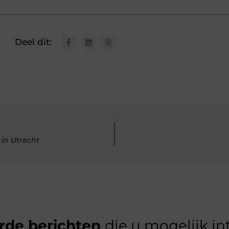
Deel dit:
 in Utrecht
rde berichten
die u mogelijk in