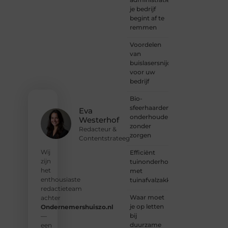
— bij
je bedrijf
Ondernemersh
begint af te
ben je
remmen
van
Voordelen
harte
van
welkom.
buislasersnijden
Deel je
voor uw
verhaal,
bedrijf
laat je
stem
Bio-
horen
sfeerhaarden
en sluit
Eva
onderhouden
je aan
Westerhof
zonder
bij een
Redacteur &
zorgen
groeiende
Contentstrateeg
groep
Wij
Efficiënt
enthousiaste
zijn
tuinonderhoud
schrijvers
het
met
en
enthousiaste
tuinafvalzakken
lezers.
redactieteam
Waar moet
achter
❝
je op letten
Ondernemershuiszo.nl
Samen
bij
—
zorgen
duurzame
een
we