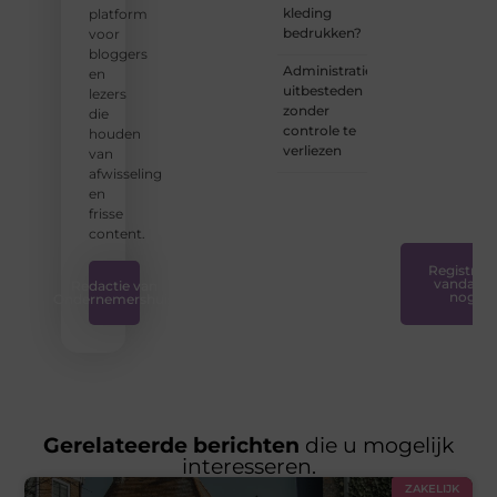
kleding
platform
ervoor
bedrukken?
voor
dat
bloggers
bloggen
Administratie
en
voor
uitbesteden
lezers
iedereen
zonder
die
toegankelijk,
controle te
houden
creatief
verliezen
van
en
afwisseling
plezierig
en
is.
❞
frisse
content.
Registreer
vandaag
Redactie van
nog
Ondernemershuis
Gerelateerde berichten
die u mogelijk
interesseren.
ZAKELIJK