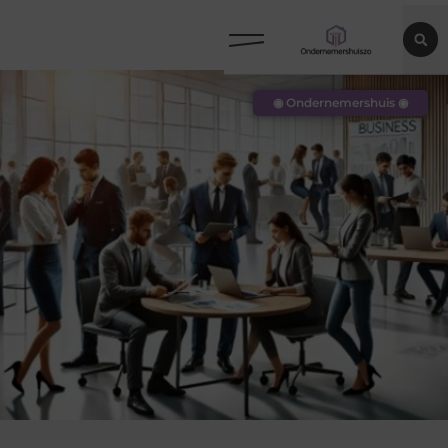
◉ Ondernemershuis ◉