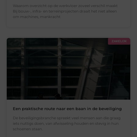
Waarom overzicht op de werkvloer zoveel verschil maakt
Bij bouw-, infra- en terreinprojecten draait het niet alleen
om machines, mankracht
ZAKELIJK
Een praktische route naar een baan in de beveiliging
De beveiligingsbranche spreekt veel mensen aan die graag
iets nuttigs doen, van afwisseling houden en stevig in hun
schoenen staan.