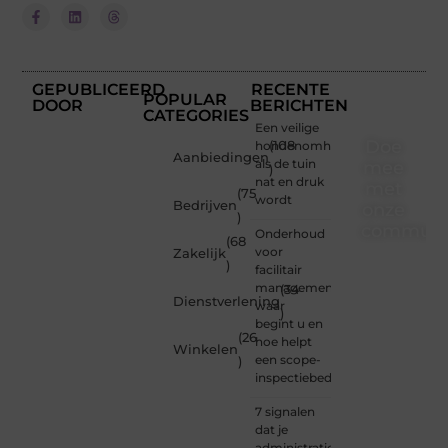
GEPUBLICEERD
RECENTE
POPULAR
DOOR
BERICHTEN
CATEGORIES
Een veilige
Doe
hondenomheining
(108
Aanbiedingen
als de tuin
mee
)
nat en druk
met
(75
wordt
Bedrijven
onze
)
communi
Onderhoud
(68
voor
Zakelijk
)
Of je
facilitair
nu een
management:
(34
Dienstverlening
beginnende
waar
)
blogger
begint u en
(26
bent of
hoe helpt
Winkelen
gewoon
een scope-
)
op
inspectiebedrijf?
zoek
bent
7 signalen
naar
dat je
inspiratie
administratie