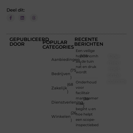
Deel dit:
GEPUBLICEERD
RECENTE
POPULAR
DOOR
BERICHTEN
CATEGORIES
Een veilige
Doe
hondenomheining
(108
Aanbiedingen
als de tuin
mee
)
nat en druk
met
(75
wordt
Bedrijven
onze
)
communi
Onderhoud
(68
voor
Zakelijk
)
Of je
facilitair
nu een
management:
(34
Dienstverlening
beginnende
waar
)
blogger
begint u en
(26
bent of
hoe helpt
Winkelen
gewoon
een scope-
)
op
inspectiebedrijf?
zoek