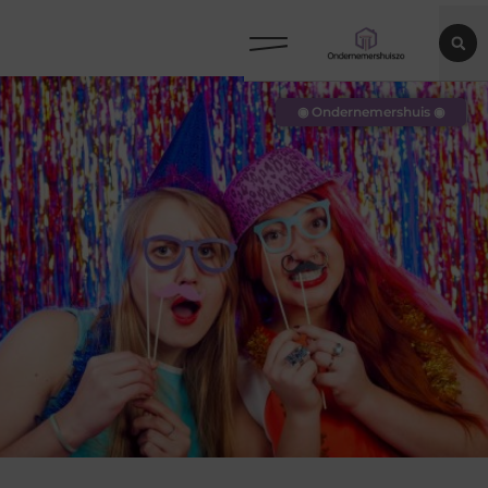
◉ Ondernemershuis ◉