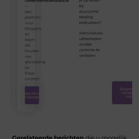
je op letten
Ondernemershuiszo.nl
Samen
bij
—
zorgen
duurzame
een
we
kleding
platform
ervoor
bedrukken?
voor
dat
bloggers
bloggen
Administratie
en
voor
uitbesteden
lezers
iedereen
zonder
die
toegankelijk,
controle te
houden
creatief
verliezen
van
en
afwisseling
plezierig
en
is.
❞
frisse
content.
Registreer
vandaag
Redactie van
nog
Ondernemershuis
Gerelateerde berichten
die u mogelijk