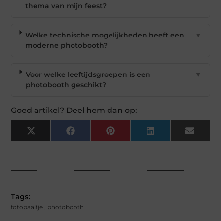
thema van mijn feest?
Welke technische mogelijkheden heeft een
▼
moderne photobooth?
Voor welke leeftijdsgroepen is een
▼
photobooth geschikt?
Goed artikel? Deel hem dan op:
X
Facebook
Pinterest
LinkedIn
Email
(Twitter)
Tags:
fotopaaltje
,
photobooth