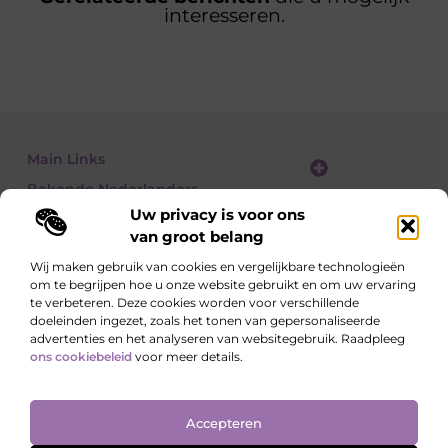
interesseren.
Main Links
Bekende Nederlanders
Website linkbuilding: zo vergroot je je online zichtbaarheid stap voor stap
Geld verdienen met een website: zo bouw je een winstgevend online platform
Uw privacy is voor ons
van groot belang
Wij maken gebruik van cookies en vergelijkbare technologieën
om te begrijpen hoe u onze website gebruikt en om uw ervaring
Lees, Ontdek, Beleef.
te verbeteren. Deze cookies worden voor verschillende
Blogs over alledaagse onderwerpen – vol inzichten, verhalen en tips die
doeleinden ingezet, zoals het tonen van gepersonaliseerde
je blik verruimen.
advertenties en het analyseren van websitegebruik. Raadpleeg
ons cookiebeleid
voor meer details.
Website index
Cookiebeleid (EU)
Accepteren