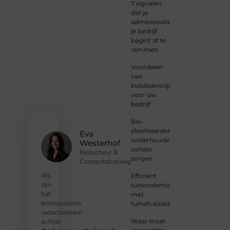
bent
7 signalen
naar
dat je
inspiratie
administratie
— bij
je bedrijf
Ondernemersh
begint af te
ben je
remmen
van
Voordelen
harte
van
welkom.
buislasersnijden
Deel je
voor uw
verhaal,
bedrijf
laat je
stem
Bio-
horen
sfeerhaarden
en sluit
Eva
onderhouden
je aan
Westerhof
zonder
bij een
Redacteur &
zorgen
groeiende
Contentstrateeg
groep
Wij
Efficiënt
enthousiaste
zijn
tuinonderhoud
schrijvers
het
met
en
enthousiaste
tuinafvalzakken
lezers.
redactieteam
Waar moet
achter
❝